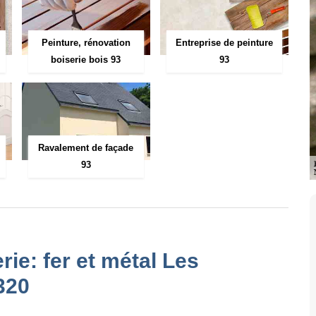
Peinture, rénovation
Entreprise de peinture
boiserie bois 93
93
Ravalement de façade
93
rie: fer et métal Les
320