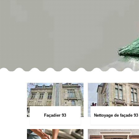
Façadier 93
Nettoyage de façade 93