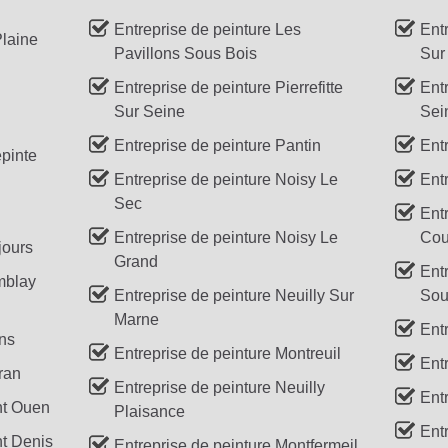
Entreprise de peinture Les
Ent
Plaine
Pavillons Sous Bois
Sur
Entreprise de peinture Pierrefitte
Ent
Sur Seine
Sei
Entreprise de peinture Pantin
Ent
epinte
Entreprise de peinture Noisy Le
Ent
Sec
Ent
Entreprise de peinture Noisy Le
Cou
jours
Grand
Ent
mblay
Entreprise de peinture Neuilly Sur
Sou
Marne
Ent
ins
Entreprise de peinture Montreuil
Ent
ran
Entreprise de peinture Neuilly
Ent
nt Ouen
Plaisance
Ent
nt Denis
Entreprise de peinture Montfermeil