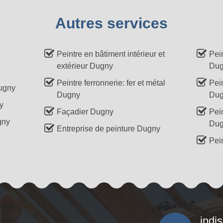
Autres services
Peintre en bâtiment intérieur et
Pei
extérieur Dugny
Dug
Peintre ferronnerie: fer et métal
Pein
Dugny
Dugny
Dug
y
Façadier Dugny
Pei
gny
Dug
Entreprise de peinture Dugny
Pei
indi