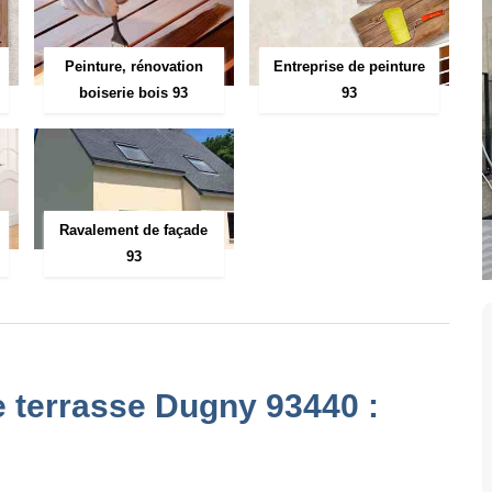
Peinture, rénovation
Entreprise de peinture
boiserie bois 93
93
Ravalement de façade
93
e terrasse Dugny 93440 :