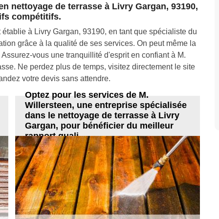
 en nettoyage de terrasse à Livry Gargan, 93190,
ifs compétitifs.
tablie à Livry Gargan, 93190, en tant que spécialiste du
tation grâce à la qualité de ses services. On peut même la
surez-vous une tranquillité d'esprit en confiant à M.
sse. Ne perdez plus de temps, visitez directement le site
andez votre devis sans attendre.
Optez pour les services de M.
Willersteen, une entreprise spécialisée
dans le nettoyage de terrasse à Livry
Gargan, pour bénéficier du meilleur
rapport quali