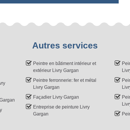
Autres services
Peintre en bâtiment intérieur et
Pei
extérieur Livry Gargan
Liv
Peintre ferronnerie: fer et métal
Pein
vry
Livry Gargan
Liv
Façadier Livry Gargan
Pei
 Gargan
Liv
Entreprise de peinture Livry
y
Gargan
Pein