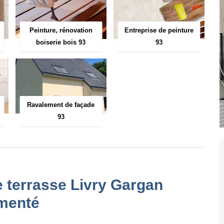
Peinture, rénovation
Entreprise de peinture
boiserie bois 93
93
Ravalement de façade
93
e terrasse Livry Gargan
imenté