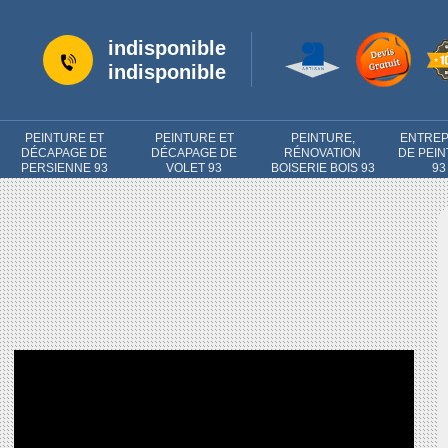
indisponible
indisponible
PEINTURE ET
PEINTURE ET
PEINTURE,
ENTREP
DÉCAPAGE DE
DÉCAPAGE DE
RÉNOVATION
DE PEI
PERSIENNE 93
VOLET 93
BOISERIE BOIS 93
93