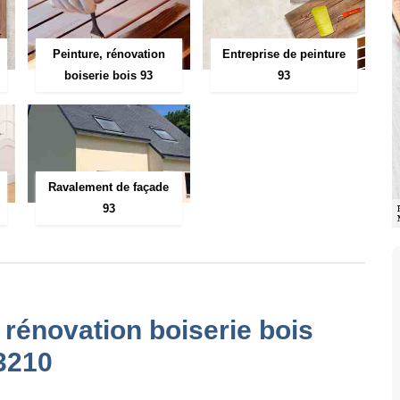
Peinture, rénovation
Entreprise de peinture
boiserie bois 93
93
Ravalement de façade
93
, rénovation boiserie bois
93210