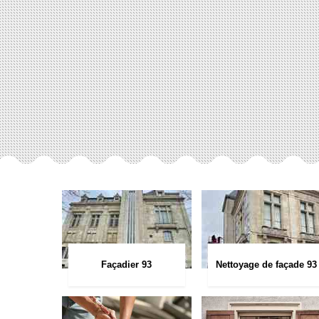
Façadier 93
Nettoyage de façade 93