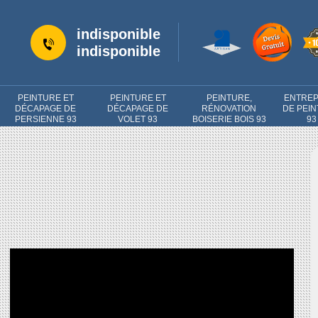
indisponible
indisponible
PEINTURE ET
PEINTURE ET
PEINTURE,
ENTREP
DÉCAPAGE DE
DÉCAPAGE DE
RÉNOVATION
DE PEI
PERSIENNE 93
VOLET 93
BOISERIE BOIS 93
93