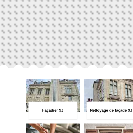
Façadier 93
Nettoyage de façade 93