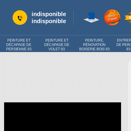
indisponible
indisponible
PEINTURE ET
PEINTURE ET
PEINTURE,
ENTREP
DÉCAPAGE DE
DÉCAPAGE DE
RÉNOVATION
DE PEI
PERSIENNE 93
VOLET 93
BOISERIE BOIS 93
93