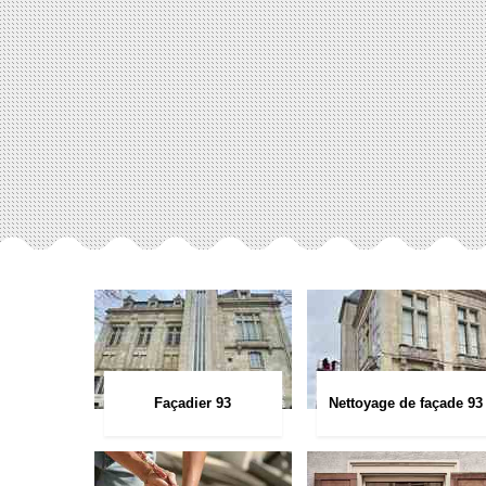
Façadier 93
Nettoyage de façade 93