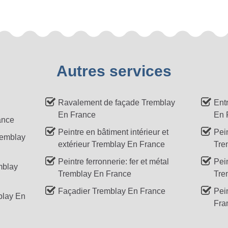
Autres services
Ravalement de façade Tremblay
Ent
En France
En 
ance
Peintre en bâtiment intérieur et
Pei
remblay
extérieur Tremblay En France
Tre
Peintre ferronnerie: fer et métal
Pei
mblay
Tremblay En France
Tre
Façadier Tremblay En France
Pei
blay En
Fra