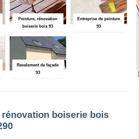
Peinture, rénovation
Entreprise de peinture
boiserie bois 93
93
Ravalement de façade
93
, rénovation boiserie bois
290