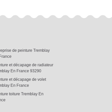
reprise de peinture Tremblay
France
nture et décapage de radiateur
mblay En France 93290
nture et décapage de volet
mblay En France
nture toiture Tremblay En
nce