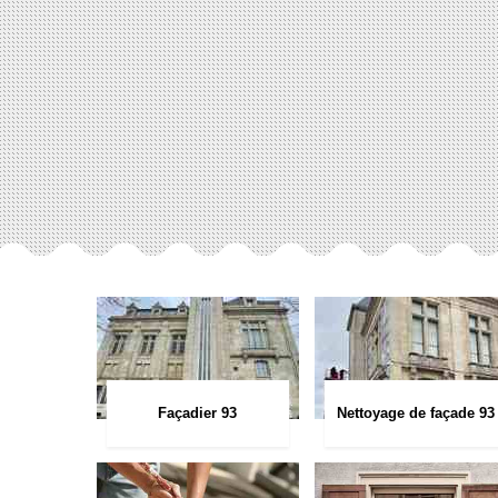
Façadier 93
Nettoyage de façade 93