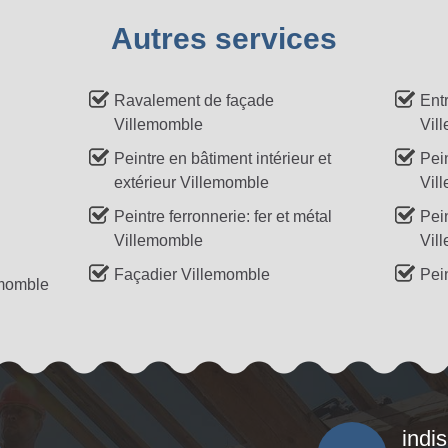
Autres services
Ravalement de façade
Ent
Villemomble
Vil
Peintre en bâtiment intérieur et
Pei
extérieur Villemomble
Vil
Peintre ferronnerie: fer et métal
Pei
Villemomble
Vil
Façadier Villemomble
Pei
emomble
indi