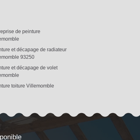
reprise de peinture
lemomble
nture et décapage de radiateur
lemomble 93250
nture et décapage de volet
lemomble
nture toiture Villemomble
sponible