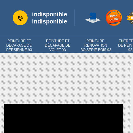
indisponible
indisponible
PEINTURE ET
PEINTURE ET
PEINTURE,
ENTREP
DÉCAPAGE DE
DÉCAPAGE DE
RÉNOVATION
DE PEI
PERSIENNE 93
VOLET 93
BOISERIE BOIS 93
93