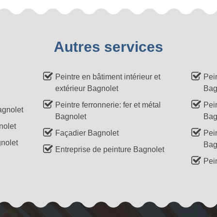
Autres services
Peintre en bâtiment intérieur et
Pei
extérieur Bagnolet
Bag
Peintre ferronnerie: fer et métal
Pein
agnolet
Bagnolet
Bag
nolet
Façadier Bagnolet
Pei
nolet
Bag
Entreprise de peinture Bagnolet
Pein