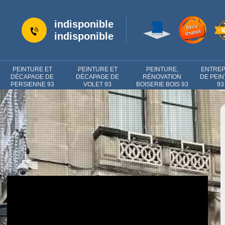
indisponible
indisponible
PEINTURE ET
PEINTURE ET
PEINTURE,
ENTREP
DÉCAPAGE DE
DÉCAPAGE DE
RÉNOVATION
DE PEI
PERSIENNE 93
VOLET 93
BOISERIE BOIS 93
93