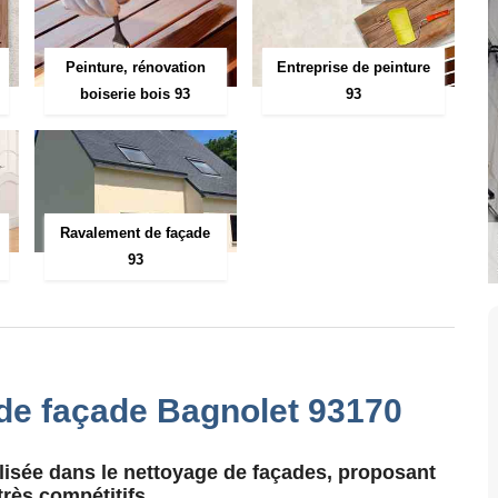
Peinture, rénovation
Entreprise de peinture
boiserie bois 93
93
Ravalement de façade
93
 de façade Bagnolet 93170
alisée dans le nettoyage de façades, proposant
très compétitifs.