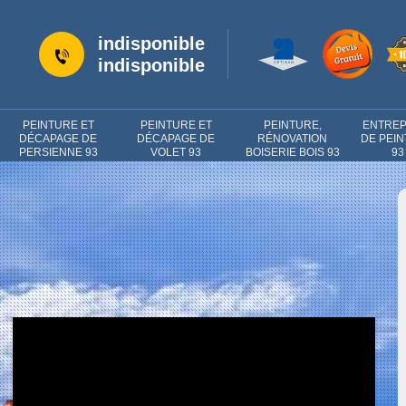
indisponible
indisponible
PEINTURE ET
PEINTURE ET
PEINTURE,
ENTREP
DÉCAPAGE DE
DÉCAPAGE DE
RÉNOVATION
DE PEI
PERSIENNE 93
VOLET 93
BOISERIE BOIS 93
93