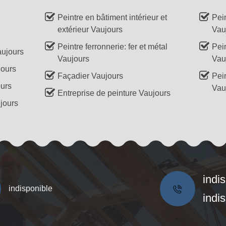
Peintre en bâtiment intérieur et
Pei
extérieur Vaujours
Vau
Peintre ferronnerie: fer et métal
Pein
aujours
Vaujours
Vau
jours
Façadier Vaujours
Pei
ours
Vau
Entreprise de peinture Vaujours
jours
indi
indisponible
indi