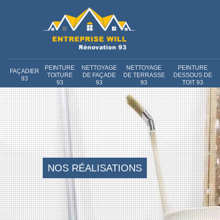
PEINTURE
NETTOYAGE
NETTOYAGE
PEINTURE
FAÇADIER
TOITURE
DE FAÇADE
DE TERRASSE
DESSOUS DE
93
93
93
93
TOIT 93
NOS RÉALISATIONS