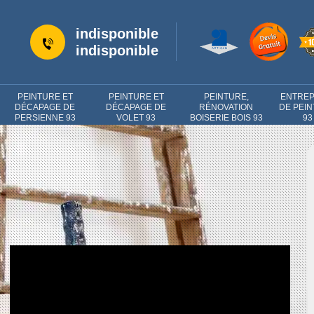
indisponible
indisponible
PEINTURE ET
PEINTURE ET
PEINTURE,
ENTREP
DÉCAPAGE DE
DÉCAPAGE DE
RÉNOVATION
DE PEI
PERSIENNE 93
VOLET 93
BOISERIE BOIS 93
93