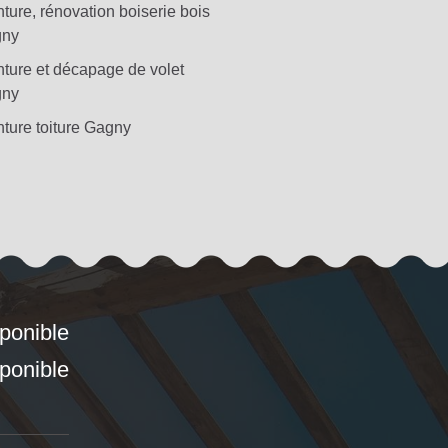
ture, rénovation boiserie bois
ny
nture et décapage de volet
ny
nture toiture Gagny
sponible
sponible