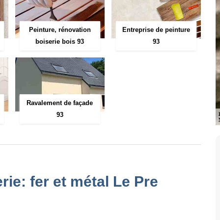
Peinture, rénovation
Entreprise de peinture
boiserie bois 93
93
Ravalement de façade
93
rie: fer et métal Le Pre