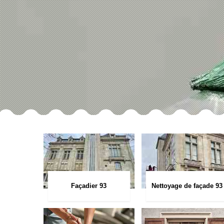
Façadier 93
Nettoyage de façade 93